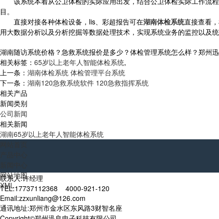
该系统本着从公卫体检的实际应用出发，结合公卫体检实际工作流程和
目。
直接对接各种体检设备，lis、彩超报告可在
湖南体检系统
直接查看，
用大数据分析以及分析挖掘等数据处理技术，实现系统业务的监控以及统
湖南随访系统价格？急救系统报价是多少？体检管理系统怎么样？郑州迅良电子
相关标签：
65岁以上老年人智能体检系统
,
上一条：
湖南体检系统 体检管理平台系统
下一条：
湖南120急救系统软件 120急救指挥系统
相关产品
新闻类别
公司新闻
相关新闻
湖南65岁以上老年人智能体检系统
网站首页
产品中心
新闻中心
网站地图
联系人:许经理
XML
TEL:17737112368 4000-921-120
Email:zzxunliang@126.com
通讯地址:郑州市金水区东风路3财智名座
Copyright©郑州迅良电子科技有限公司