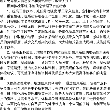
理系统等相关信息发布和资讯展示，敬请关注！
湖南体检系统
体检信息管理平台的特点
1、提高工作效率，减低劳动强度 手工录入信息、定制体检表非常繁
琐、重复性强，现系统将准备工作全部计算机化。团队体检不论人数多
少，只需按团体名单格式设置，即可轻松完成。上百、上千人的团体，只
需几分钟，且准确无误，改变以往护士开申请单字迹不清楚及写错字的现
象，利用数字手段节约了定制体检单、分拣化验单等环节的成本。通过数
据接口，获取相关结果，减轻各后续站点数据录入的工作量，减轻护理人
员的劳动强度，减少交叉感染的机会。大大缩短报告生成周期，成倍提高
工作效率。
2、提高服务质量，增加体检客户的满意度 信息系统的准确性为医务
人员节省了很多时间，能更好地专注于客户服务。丰富的查询功能，能及
时发现漏查、漏录现象，并通知有关人员补查、补录。杜绝多收、漏收现
象。字迹清楚、整洁的各种体检资料，漂亮美观的体检报告，详细科学的
体检建议，可完整保存体检资料等优质服务都大大提高体检客户的满意
度。
3.提高管理水平、增加信息的利用率 ，通过信息系统，院领导及科
室负责人可查询体检中心所有信息，并进行实时监控，帮助决策者改进服
务，进行量化绩效管理和决策分析。医务人员通过查询，获取所需体检客
户的资料，提高业务水平。体检单位可拷贝单位体检结果并进行分类汇
总，从而使各单位对自己员工的健康状况有一个全面的了解，有利于追踪
和复查，真正做到有效的健康管理。