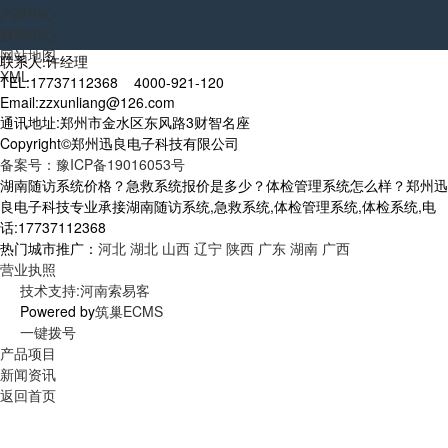
产品中心
新闻中心
网站地图
联系人:许经理
XML
TEL:17737112368 4000-921-120
Email:zzxunliang@126.com
通讯地址:郑州市金水区东风路3财智名座
Copyright©郑州迅良电子科技有限公司
备案号：豫ICP备19016053号
湖南随访系统价格？急救系统报价是多少？体检管理系统怎么样？郑州迅
良电子科技专业承接湖南随访系统,急救系统,体检管理系统,体检系统,电
话:17737112368
热门城市推广：
河北
湖北
山西
辽宁
陕西
广东
湖南
广西
营业执照
技术支持:河南索易客
Powered by
筑巢ECMS
一键拨号
产品项目
新闻资讯
返回首页