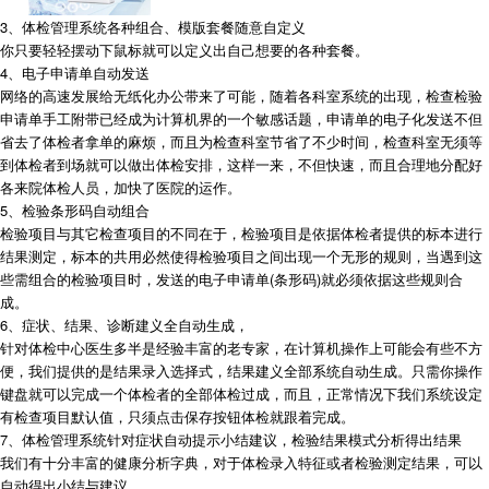
3、体检管理系统各种组合、模版套餐随意自定义
你只要轻轻摆动下鼠标就可以定义出自己想要的各种套餐。
4、电子申请单自动发送
网络的高速发展给无纸化办公带来了可能，随着各科室系统的出现，检查检验
申请单手工附带已经成为计算机界的一个敏感话题，申请单的电子化发送不但
省去了体检者拿单的麻烦，而且为检查科室节省了不少时间，检查科室无须等
到体检者到场就可以做出体检安排，这样一来，不但快速，而且合理地分配好
各来院体检人员，加快了医院的运作。
5、检验条形码自动组合
检验项目与其它检查项目的不同在于，检验项目是依据体检者提供的标本进行
结果测定，标本的共用必然使得检验项目之间出现一个无形的规则，当遇到这
些需组合的检验项目时，发送的电子申请单(条形码)就必须依据这些规则合
成。
6、症状、结果、诊断建义全自动生成，
针对体检中心医生多半是经验丰富的老专家，在计算机操作上可能会有些不方
便，我们提供的是结果录入选择式，结果建义全部系统自动生成。只需你操作
键盘就可以完成一个体检者的全部体检过成，而且，正常情况下我们系统设定
有检查项目默认值，只须点击保存按钮体检就跟着完成。
7、体检管理系统针对症状自动提示小结建议，检验结果模式分析得出结果
我们有十分丰富的健康分析字典，对于体检录入特征或者检验测定结果，可以
自动得出小结与建议。