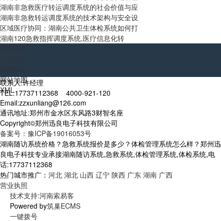
湖南非急救医疗转运调度系统的社会价值与应
湖南非急救转运调度系统的技术架构与安全设
区域医疗协同：湖南公共卫生体检系统如何打
湖南120急救指挥调度系统,医疗信息化转
网站首页
产品中心
新闻中心
网站地图
联系人:许经理
XML
TEL:17737112368 4000-921-120
Email:zzxunliang@126.com
通讯地址:郑州市金水区东风路3财智名座
Copyright©郑州迅良电子科技有限公司
备案号：豫ICP备19016053号
湖南随访系统价格？急救系统报价是多少？体检管理系统怎么样？郑州迅
良电子科技专业承接湖南随访系统,急救系统,体检管理系统,体检系统,电
话:17737112368
热门城市推广：
河北
湖北
山西
辽宁
陕西
广东
湖南
广西
营业执照
技术支持:河南索易客
Powered by
筑巢ECMS
一键拨号