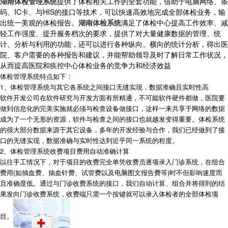
湖南体检管理系统
提供了体检相关工作的全套功能，借助于电脑网络、条
码、IC卡、与HIS的接口等技术，可以快速高效地完成全部体检业务，输
出统一美观的体检报告。
湖南体检系统
满足了体检中心提高工作效率、减
轻工作强度、提升服务档次的要求，提供了对大量健康数据的管理、统
计、分析与利用的功能，还可以进行各种纵向、横向的统计分析，得出医
院、客户需要的各种报告和建议，并能帮助领导及时了解日常工作状况，
从而提高医院和疾控中心体检业务的竞争力和经济效益
体检管理系统特点如下：
1、体检管理系统与其它各系统之间接口无缝实现，数据准确且实时性高
软件开发公司在软件研究与开发方面有所精通，不可能软件硬件都做，医院要
做到信息化的完美实施就必须与检查设备做接口，这样一来共享于网络的数据
成为了一个无形的资源，软件与检查之间的接口也就越发变得重要。体检系统
的很大部分数据来源于其它设备，多年的开发经验与合作，我们已经做到了接
口的无缝实现，数据准确与实时性达到近乎同一系统的程度。
2、体检管理系统收费项目费用自动准确计算
以往手工情况下，对于项目的收费完全单凭收费员逐项录入门诊系统，在组合
费用(如抽血费、抽血针费、试管费以及电脑图文报告费等)时不但影响速度而
且准确度低。通过与门诊收费系统的接口，我们自动计算、组合并将得到的结
果发向门诊收费系统，收费端只需一个按键就可以录入体检者的全部体检项
目。