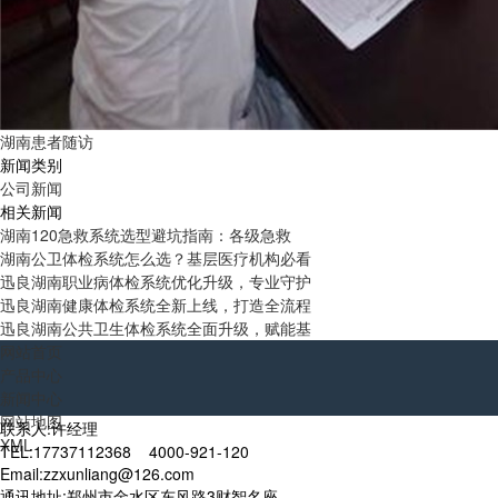
湖南患者随访
新闻类别
公司新闻
相关新闻
湖南120急救系统选型避坑指南：各级急救
湖南公卫体检系统怎么选？基层医疗机构必看
迅良湖南职业病体检系统优化升级，专业守护
迅良湖南健康体检系统全新上线，打造全流程
迅良湖南公共卫生体检系统全面升级，赋能基
网站首页
产品中心
新闻中心
网站地图
联系人:许经理
XML
TEL:17737112368 4000-921-120
Email:zzxunliang@126.com
通讯地址:郑州市金水区东风路3财智名座