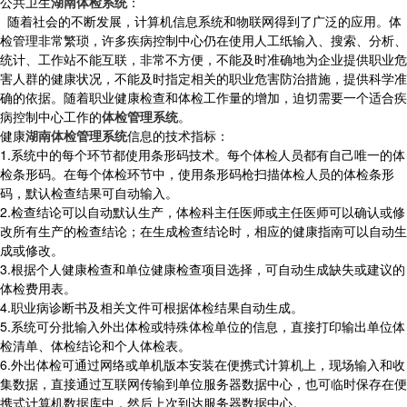
公共卫生
湖南体检系统
：
随着社会的不断发展，计算机信息系统和物联网得到了广泛的应用。体
检管理非常繁琐，许多疾病控制中心仍在使用人工纸输入、搜索、分析、
统计、工作站不能互联，非常不方便，不能及时准确地为企业提供职业危
害人群的健康状况，不能及时指定相关的职业危害防治措施，提供科学准
确的依据。随着职业健康检查和体检工作量的增加，迫切需要一个适合疾
病控制中心工作的
体检管理系统
。
健康
湖南体检管理系统
信息的技术指标：
1.系统中的每个环节都使用条形码技术。每个体检人员都有自己唯一的体
检条形码。在每个体检环节中，使用条形码枪扫描体检人员的体检条形
码，默认检查结果可自动输入。
2.检查结论可以自动默认生产，体检科主任医师或主任医师可以确认或修
改所有生产的检查结论；在生成检查结论时，相应的健康指南可以自动生
成或修改。
3.根据个人健康检查和单位健康检查项目选择，可自动生成缺失或建议的
体检费用表。
4.职业病诊断书及相关文件可根据体检结果自动生成。
5.系统可分批输入外出体检或特殊体检单位的信息，直接打印输出单位体
检清单、体检结论和个人体检表。
6.外出体检可通过网络或单机版本安装在便携式计算机上，现场输入和收
集数据，直接通过互联网传输到单位服务器数据中心，也可临时保存在便
携式计算机数据库中，然后上次到达服务器数据中心。